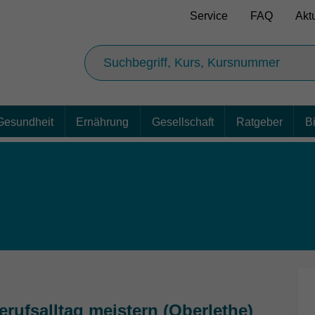
Service
FAQ
Akt
Gesundheit
Ernährung
Gesellschaft
Ratgeber
B
rufsalltag meistern (Oberlethe)