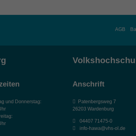
AGB
Ba
rg
Volkshochschul
zeiten
Anschrift
ag und Donnerstag:
Patenbergsweg 7
Uhr
26203 Wardenburg
eitag:
04407 71475-0
Uhr
info-hawa@vhs-ol.de