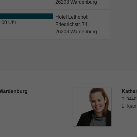
26203 Wardenburg
Hotel Lethehof;
:00 Uhr
Friedrichstr. 74;
26203 Wardenburg
 Wardenburg
Katha
0440
kjan