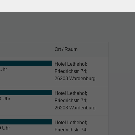
atte, Sportkleidung für drinnen und draußen, (keine
, Schreibmaterial.
Ort / Raum
Hotel Lethehof;
Uhr
Friedrichstr. 74;
26203 Wardenburg
Hotel Lethehof;
0 Uhr
Friedrichstr. 74;
26203 Wardenburg
Hotel Lethehof;
0 Uhr
Friedrichstr. 74;