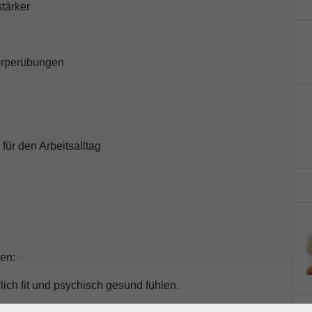
tärker
Körperübungen
für den Arbeitsalltag
ren:
lich fit und psychisch gesund fühlen.