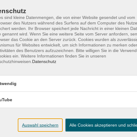
uni 2027 ist selbst zu organisieren. Ein Bezug der
enschutz
glich. Die Fortbildung ist als Bildungsurlaub
s sind kleine Datenmengen, die von einer Website gesendet und vom
schen, die die vermittelten Inhalte und
owser des Nutzers während des Surfens auf dem Computer des Nutze
n möchten. Man kann sie aber auch unabhängig
chert werden. Ihr Browser speichert jede Nachricht in einer kleinen Dat
 genannt wird. Wenn Sie eine weitere Seite vom Server anfordern, se
owser das Cookie an den Server zurück. Cookies wurden als zuverlässi
ismus für Websites entwickelt, um sich Informationen zu merken oder
tivitäten des Benutzers aufzuzeichnen. Bitte willigen Sie in die Verwen
okies ein. Weitere Informationen finden Sie in unseren
 welche Art von Zimmer Sie wünschen (Einzel- oder
schutzhinweisen.
Datenschutz
twendig
breise am Fr, 23. Juli 2027. An- und Abreise sind
kunft am Anreisetag ist ab 14:00 Uhr möglich. Ein
uTube
4:00 Uhr möglich. Der Unterricht beginnt am Mo,
Auswahl speichern
Alle Cookies akzeptieren und schl