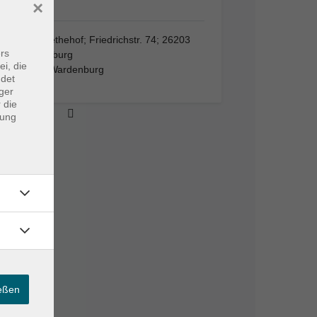
×
Hotel…
Hotel Lethehof; Friedrichstr. 74; 26203
rs
Wardenburg
ei, die
26203 Wardenburg
ndet
ger
 die
dung
ießen