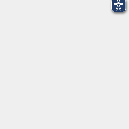
Volkshochschule Hatten + Wardenburg
Anschrift
Patenbergsweg 7
26203 Wardenburg
04407 71475-0
info-hawa@vhs-ol.de
Öffnungszeiten
Montag und Donnerstag:
9:00 bis 12:30 Uhr und 15:00 bis 17:00 Uhr
Dienstag, Mittwoch und Freitag:
9:00 bis 12:30 Uhr