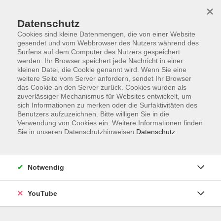
×
Datenschutz
Cookies sind kleine Datenmengen, die von einer Website
gesendet und vom Webbrowser des Nutzers während des
Surfens auf dem Computer des Nutzers gespeichert
werden. Ihr Browser speichert jede Nachricht in einer
Skip to main content
kleinen Datei, die Cookie genannt wird. Wenn Sie eine
weitere Seite vom Server anfordern, sendet Ihr Browser
Keramik
das Cookie an den Server zurück. Cookies wurden als
zuverlässiger Mechanismus für Websites entwickelt, um
sich Informationen zu merken oder die Surfaktivitäten des
Benutzers aufzuzeichnen. Bitte willigen Sie in die
Verwendung von Cookies ein. Weitere Informationen finden
Sie in unseren Datenschutzhinweisen.
Datenschutz
5 Kurse
zurück zu Kunsthandwerk
Notwendig
VHS Oldenburg
0441 92391-50
YouTube
info@vhs-ol.de