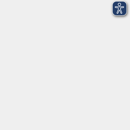
9:00 bis 17:00 Uhr
Mittwoch und Freitag:
9:00 bis 12:30 Uhr
Volkshochschule Hatten + Wardenburg
Anschrift
Patenbergsweg 7
26203 Wardenburg
04407 71475-0
info-hawa@vhs-ol.de
Öffnungszeiten