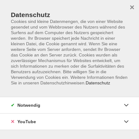
×
Datenschutz
Cookies sind kleine Datenmengen, die von einer Website
gesendet und vom Webbrowser des Nutzers während des
Surfens auf dem Computer des Nutzers gespeichert
werden. Ihr Browser speichert jede Nachricht in einer
Skip to main content
kleinen Datei, die Cookie genannt wird. Wenn Sie eine
weitere Seite vom Server anfordern, sendet Ihr Browser
Schmuck und Glas
das Cookie an den Server zurück. Cookies wurden als
zuverlässiger Mechanismus für Websites entwickelt, um
sich Informationen zu merken oder die Surfaktivitäten des
Benutzers aufzuzeichnen. Bitte willigen Sie in die
Verwendung von Cookies ein. Weitere Informationen finden
Sie in unseren Datenschutzhinweisen.
Datenschutz
8 Kurse
zurück zu Kunsthandwerk
Notwendig
VHS Oldenburg
0441 92391-50
YouTube
info@vhs-ol.de