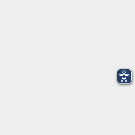
Anschrift
Patenbergsweg 7
26203 Wardenburg
04407 71475-0
info-hawa@vhs-ol.de
Öffnungszeiten
Montag und Donnerstag:
9:00 bis 12:30 Uhr und 15:00 bis 17:00 Uhr
Dienstag, Mittwoch und Freitag:
9:00 bis 12:30 Uhr