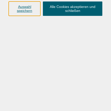
Anschrift
Auswahl
Alle Cookies akzeptieren und
speichern
schließen
Karlstraße 25
26123 Oldenburg
0441 92391-50
0441 92391-13
info@vhs-ol.de
Öffnungszeiten
Montag, Dienstag und Donnerstag:
9:00 bis 17:00 Uhr
Mittwoch und Freitag:
9:00 bis 12:30 Uhr
Volkshochschule Hatten + Wardenburg