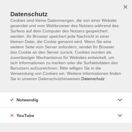
×
Datenschutz
Cookies sind kleine Datenmengen, die von einer Website
gesendet und vom Webbrowser des Nutzers während des
Surfens auf dem Computer des Nutzers gespeichert
werden. Ihr Browser speichert jede Nachricht in einer
Skip to main content
Der Kurs konnte nicht gefunden werden.
kleinen Datei, die Cookie genannt wird. Wenn Sie eine
weitere Seite vom Server anfordern, sendet Ihr Browser
das Cookie an den Server zurück. Cookies wurden als
zuverlässiger Mechanismus für Websites entwickelt, um
sich Informationen zu merken oder die Surfaktivitäten des
AGB
Benutzers aufzuzeichnen. Bitte willigen Sie in die
Barrierefreiheit
Verwendung von Cookies ein. Weitere Informationen finden
Sie in unseren Datenschutzhinweisen.
Datenschutz
Datenschutz
Impressum
Widerruf
Notwendig
YouTube
Volkshochschule Oldenburg