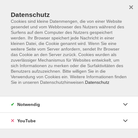
×
Datenschutz
Cookies sind kleine Datenmengen, die von einer Website
gesendet und vom Webbrowser des Nutzers während des
Surfens auf dem Computer des Nutzers gespeichert
werden. Ihr Browser speichert jede Nachricht in einer
Skip to main content
kleinen Datei, die Cookie genannt wird. Wenn Sie eine
weitere Seite vom Server anfordern, sendet Ihr Browser
Kunst & Kultur
das Cookie an den Server zurück. Cookies wurden als
zuverlässiger Mechanismus für Websites entwickelt, um
sich Informationen zu merken oder die Surfaktivitäten des
Benutzers aufzuzeichnen. Bitte willigen Sie in die
Verwendung von Cookies ein. Weitere Informationen finden
Sie in unseren Datenschutzhinweisen.
Datenschutz
4 Kurse
zurück zu Junge VHS
Notwendig
VHS Oldenburg
0441 92391-50
YouTube
info@vhs-ol.de