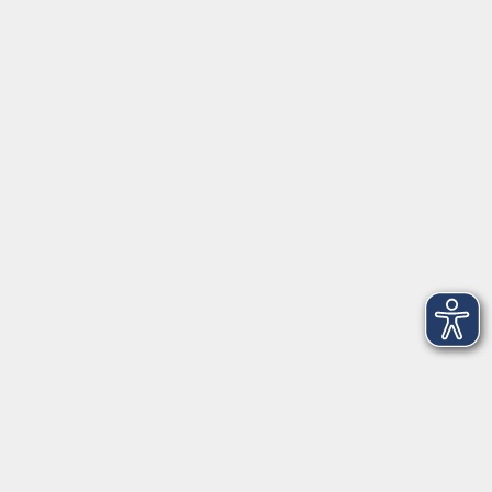
0441 92391-13
info@vhs-ol.de
Öffnungszeiten
Montag, Dienstag und Donnerstag:
9:00 bis 17:00 Uhr
Mittwoch und Freitag:
9:00 bis 12:30 Uhr
Volkshochschule Hatten + Wardenburg
Anschrift
Patenbergsweg 7
26203 Wardenburg