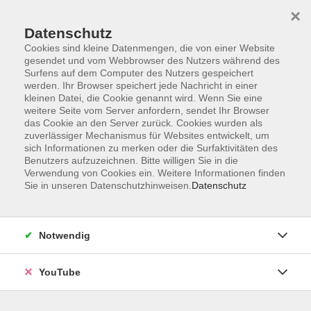
×
Datenschutz
Cookies sind kleine Datenmengen, die von einer Website
gesendet und vom Webbrowser des Nutzers während des
Surfens auf dem Computer des Nutzers gespeichert
werden. Ihr Browser speichert jede Nachricht in einer
Skip to main content
Sie sind hier:
Kurze Formate
kleinen Datei, die Cookie genannt wird. Wenn Sie eine
weitere Seite vom Server anfordern, sendet Ihr Browser
das Cookie an den Server zurück. Cookies wurden als
zuverlässiger Mechanismus für Websites entwickelt, um
Italienisch: Orfeo ed Euridice (ab A2)
sich Informationen zu merken oder die Surfaktivitäten des
Vorbereitung auf den Besuch der Oper von
Benutzers aufzuzeichnen. Bitte willigen Sie in die
Christoph Willibald Gluck
Verwendung von Cookies ein. Weitere Informationen finden
Sie in unseren Datenschutzhinweisen.
Datenschutz
Die „Opernseminare“ in Zusammenarbeit mit dem
Oldenburgischen Staatstheater
haben an der VHS
Oldenburg inzwischen Tradition. Nach „Il Trittico“ von
Notwendig
Puccini, Händels „Xerxes“, Rossinis „Barbiere di Siviglia“
sowie der „Traviata“ und „La forza del destino“ von Verdi
YouTube
folgt nun Glucks bekannteste Oper in der Wiener Fassung
in italienischer Sprache.