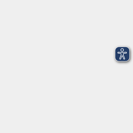
AGB
Barrierefreiheit
Datenschutz
Impressum
Widerruf
Volkshochschule Oldenburg
Anschrift
Karlstraße 25