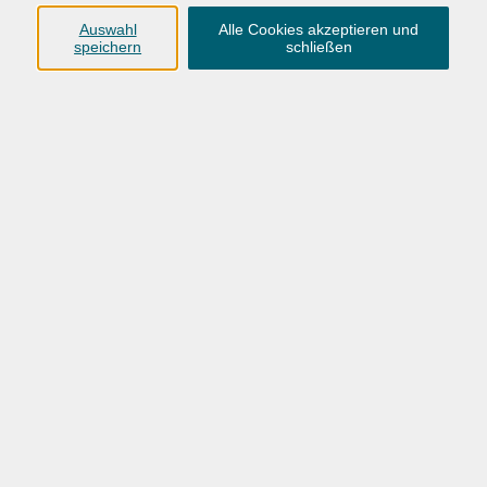
Auswahl
Alle Cookies akzeptieren und
speichern
schließen
146,00 €
Gebühr
In den Warenkorb
Kursnummer:
26BO55823
Start
Ende
Sa. 21.11.2026
So. 06.12.2026
09:00 Uhr
15:30 Uhr
21. / 22. Nov. und 5. / 6. Dez. 2026 Sa 9:00 - 16:30
Uhr, So 9:00 - 15:30 Uhr
4 Termine
/ 30
Ustd.