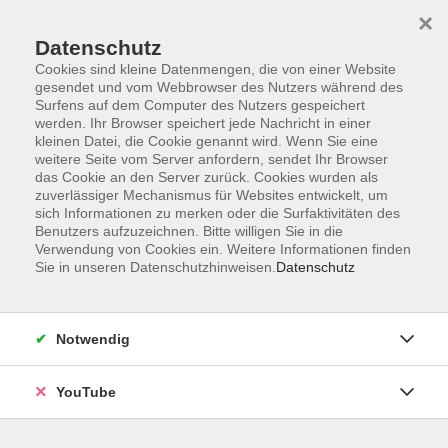
×
Datenschutz
Cookies sind kleine Datenmengen, die von einer Website
gesendet und vom Webbrowser des Nutzers während des
Surfens auf dem Computer des Nutzers gespeichert
werden. Ihr Browser speichert jede Nachricht in einer
Skip to main content
Sie sind hier:
Kurze Formate
kleinen Datei, die Cookie genannt wird. Wenn Sie eine
weitere Seite vom Server anfordern, sendet Ihr Browser
das Cookie an den Server zurück. Cookies wurden als
zuverlässiger Mechanismus für Websites entwickelt, um
Niederländisch: Aufbaukurs (A2.2)
sich Informationen zu merken oder die Surfaktivitäten des
Am Wochenende
Benutzers aufzuzeichnen. Bitte willigen Sie in die
Verwendung von Cookies ein. Weitere Informationen finden
Für Teilnehmende mit guten Vorkenntnissen. Jullie kunnen
Sie in unseren Datenschutzhinweisen.
Datenschutz
al een beetje wat zeggen in het Nederlands? In deze
cursus doen we er nog een schepje bovenop!
Lehrbucharbeit ab Lektion 7.
Notwendig
Bitte mitbringen
YouTube
Lehrbuch: Contact! nieuw 2 (A2) (978-3-12-528753-3).