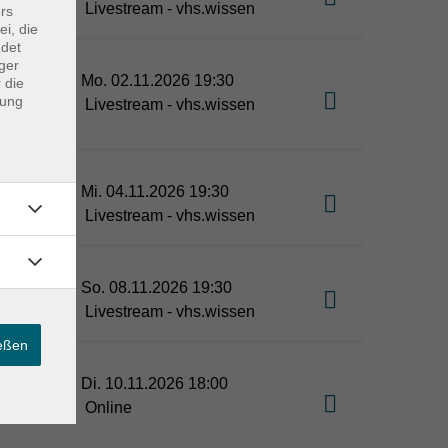
Livestream - vhs.wissen
rs
ei, die
ndet
ger
Mo. 02.11.2026 19:30
 die
dung
Livestream - vhs.wissen
Mi. 04.11.2026 19:30
Livestream - vhs.wissen
So. 08.11.2026 19:30
e
Livestream - vhs.wissen
ießen
Di. 10.11.2026 18:00
Online