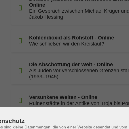
Online
Ein Gespräch zwischen Michael Krüger un
Jakob Hessing
Kohlendioxid als Rohstoff - Online
Wie schließen wir den Kreislauf?
Die Abschottung der Welt - Online
Als Juden vor verschlossenen Grenzen st
(1933–1945)
Versunkene Welten - Online
Ruinenstädte in der Antike von Troja bis Po
enschutz
Künstliche Intelligenz und Bildung - Onl
s sind kleine Datenmengen, die von einer Website gesendet und vom