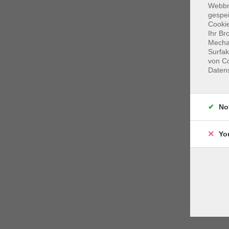
Webbr
gespei
Cookie
Ihr Br
Mechan
Surfak
von Co
Daten
No
Yo