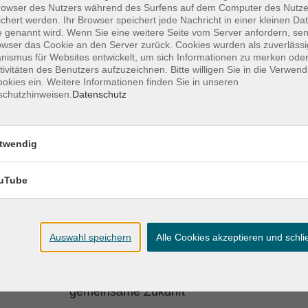
Lernen mit und lernen trotz KI
owser des Nutzers während des Surfens auf dem Computer des Nutze
chert werden. Ihr Browser speichert jede Nachricht in einer kleinen Dat
 genannt wird. Wenn Sie eine weitere Seite vom Server anfordern, se
owser das Cookie an den Server zurück. Cookies wurden als zuverlässi
Veränderungsstress - Online
ismus für Websites entwickelt, um sich Informationen zu merken oder
Warum tun sich Gesellschaften mit
tivitäten des Benutzers aufzuzeichnen. Bitte willigen Sie in die Verwen
okies ein. Weitere Informationen finden Sie in unseren
Veränderungen so schwer?
schutzhinweisen.
Datenschutz
Gemeinsames und Kurioses - Online
twendig
Unter den Sprachen Europas
uTube
Trump und die MAGA-Bewegung - Onlin
Auswahl speichern
Alle Cookies akzeptieren und schl
Jungsein in Demokratie & Diktatur
Teil der Online-Reihe "Geteilte Geschichte,
gemeinsame Zukunft"