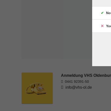
No
Yo
Anmeldung VHS Oldenbu
0441 92391-50
info@vhs-ol.de