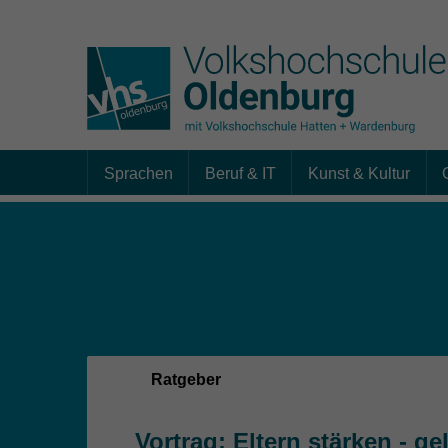
Sprachen
Beruf & IT
Kunst & Kultur
Skip to main content
Sie sind hier:
Ratgeber
Vortrag: Eltern stärken - g