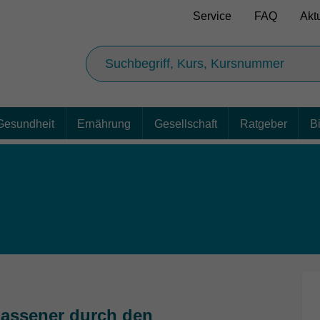
Service
FAQ
Akt
Gesundheit
Ernährung
Gesellschaft
Ratgeber
B
elassener durch den