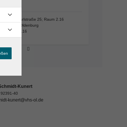
VHS,…
VHS, Karlstraße 25; Raum 2.16
26123 Oldenburg
Raum 2.16
ießen
Schmidt-Kunert
 92391-40
idt-kunert@vhs-ol.de