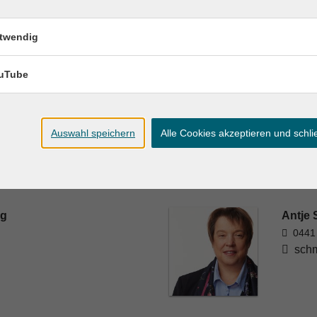
twendig
uTube
Auswahl speichern
Alle Cookies akzeptieren und schl
rg
Antje 
0441
schm