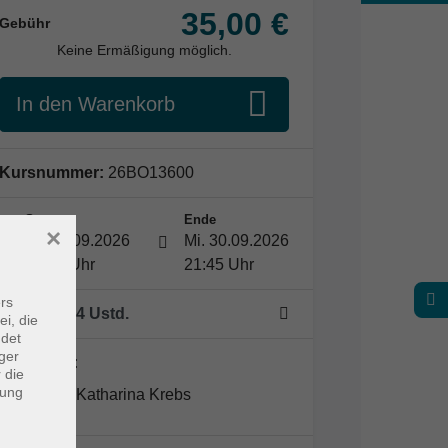
35,00 €
Gebühr
Keine Ermäßigung möglich.
In den Warenkorb
Kursnummer:
26BO13600
Start
Ende
×
Mi. 30.09.2026
Mi. 30.09.2026
19:00 Uhr
21:45 Uhr
rs
1 Termin
/ 4
Ustd.
ei, die
ndet
ger
Dozent*in:
 die
dung
Katharina Krebs