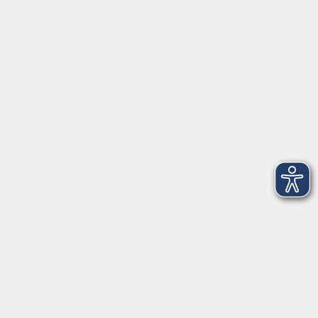
Anschrift
Patenbergsweg 7
26203 Wardenburg
04407 71475-0
info-hawa@vhs-ol.de
Öffnungszeiten
Montag und Donnerstag:
9:00 bis 12:30 Uhr und 15:00 bis 17:00 Uhr
Dienstag, Mittwoch und Freitag:
9:00 bis 12:30 Uhr