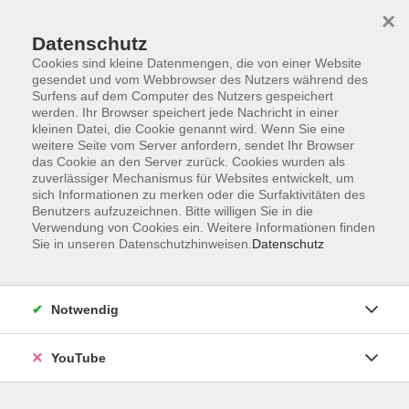
×
Datenschutz
Cookies sind kleine Datenmengen, die von einer Website
gesendet und vom Webbrowser des Nutzers während des
Surfens auf dem Computer des Nutzers gespeichert
werden. Ihr Browser speichert jede Nachricht in einer
Skip to main content
Der Kurs konnte nicht gefunden werden.
kleinen Datei, die Cookie genannt wird. Wenn Sie eine
weitere Seite vom Server anfordern, sendet Ihr Browser
das Cookie an den Server zurück. Cookies wurden als
zuverlässiger Mechanismus für Websites entwickelt, um
AGB
sich Informationen zu merken oder die Surfaktivitäten des
Benutzers aufzuzeichnen. Bitte willigen Sie in die
Barrierefreiheit
Verwendung von Cookies ein. Weitere Informationen finden
Datenschutz
Sie in unseren Datenschutzhinweisen.
Datenschutz
Impressum
Widerruf
Notwendig
YouTube
Volkshochschule Oldenburg