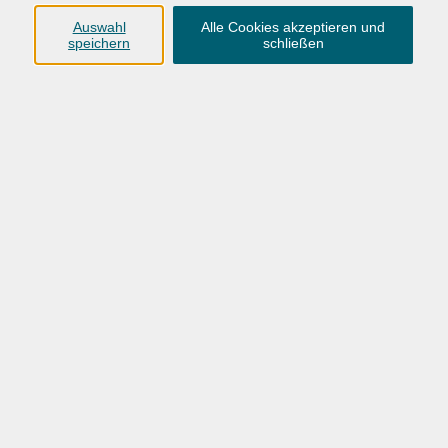
Anschrift
Auswahl
Alle Cookies akzeptieren und
speichern
schließen
Karlstraße 25
26123 Oldenburg
0441 92391-50
0441 92391-13
info@vhs-ol.de
Öffnungszeiten
Montag, Dienstag und Donnerstag:
9:00 bis 17:00 Uhr
Mittwoch und Freitag:
9:00 bis 12:30 Uhr
Volkshochschule Hatten + Wardenburg