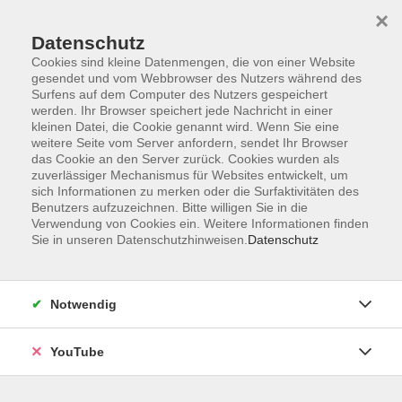
×
Datenschutz
Cookies sind kleine Datenmengen, die von einer Website
gesendet und vom Webbrowser des Nutzers während des
Surfens auf dem Computer des Nutzers gespeichert
werden. Ihr Browser speichert jede Nachricht in einer
Skip to main content
kleinen Datei, die Cookie genannt wird. Wenn Sie eine
weitere Seite vom Server anfordern, sendet Ihr Browser
Arabisch
das Cookie an den Server zurück. Cookies wurden als
zuverlässiger Mechanismus für Websites entwickelt, um
sich Informationen zu merken oder die Surfaktivitäten des
Benutzers aufzuzeichnen. Bitte willigen Sie in die
Verwendung von Cookies ein. Weitere Informationen finden
Sie in unseren Datenschutzhinweisen.
Datenschutz
0 Kurse
zurück zu Sprachen
Notwendig
Eine Erklärung der Niveaustufen A1 bis C2 finden
Sie auf der Seite zum
→ Gemeinsamen
Europäischen Referenzrahmen (GER) für Sprachen
.
YouTube
VHS Oldenburg