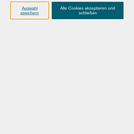
0441 92391-50
Auswahl
Alle Cookies akzeptieren und
speichern
schließen
info@vhs-ol.de
VHS Hatten + Wardenburg
04407 71475-0
info-hawa@vhs-ol.de
VHS-OL_Sprachen-Herbst-Winter-2026
Ergebnisse filtern
Wochentage
Tageszeit