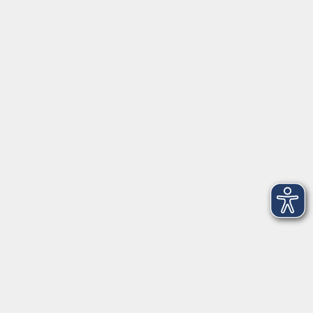
Montag, Dienstag und Donnerstag:
9:00 bis 17:00 Uhr
Mittwoch und Freitag:
9:00 bis 12:30 Uhr
Volkshochschule Hatten + Wardenburg
Anschrift
Patenbergsweg 7
26203 Wardenburg
04407 71475-0
info-hawa@vhs-ol.de