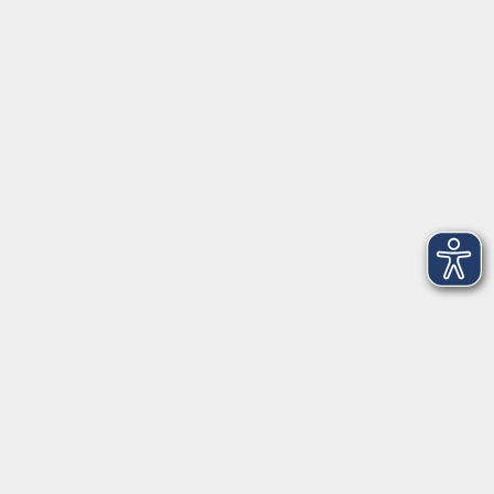
Anschrift
Karlstraße 25
26123 Oldenburg
0441 92391-50
0441 92391-13
info@vhs-ol.de
Öffnungszeiten
Montag, Dienstag und Donnerstag:
9:00 bis 17:00 Uhr
Mittwoch und Freitag:
9:00 bis 12:30 Uhr