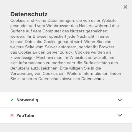
×
Datenschutz
Cookies sind kleine Datenmengen, die von einer Website
gesendet und vom Webbrowser des Nutzers während des
Surfens auf dem Computer des Nutzers gespeichert
werden. Ihr Browser speichert jede Nachricht in einer
Skip to main content
kleinen Datei, die Cookie genannt wird. Wenn Sie eine
weitere Seite vom Server anfordern, sendet Ihr Browser
Dänisch
das Cookie an den Server zurück. Cookies wurden als
zuverlässiger Mechanismus für Websites entwickelt, um
sich Informationen zu merken oder die Surfaktivitäten des
Benutzers aufzuzeichnen. Bitte willigen Sie in die
Verwendung von Cookies ein. Weitere Informationen finden
Sie in unseren Datenschutzhinweisen.
Datenschutz
10 Kurse
zurück zu Sprachen
Notwendig
Eine Erklärung der Niveaustufen A1 bis C2 finden
Sie auf der Seite zum
→ Gemeinsamen
Europäischen Referenzrahmen (GER) für Sprachen
.
YouTube