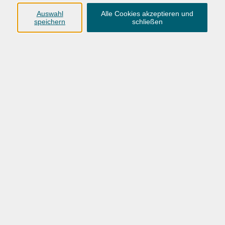
KURSE NACH THEMEN
Auswahl
Alle Cookies akzeptieren und
speichern
schließen
Dänisch A1
3
Dänisch A2
2
Dänisch B1
2
Dänisch B2
4
VHS Oldenburg
0441 92391-50
info@vhs-ol.de
VHS Hatten + Wardenburg
04407 71475-0
info-hawa@vhs-ol.de