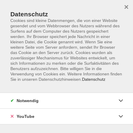
×
Datenschutz
Cookies sind kleine Datenmengen, die von einer Website
gesendet und vom Webbrowser des Nutzers während des
Surfens auf dem Computer des Nutzers gespeichert
werden. Ihr Browser speichert jede Nachricht in einer
Skip to main content
Sie sind hier:
Sprachen
Englisch
Englisch B1
kleinen Datei, die Cookie genannt wird. Wenn Sie eine
weitere Seite vom Server anfordern, sendet Ihr Browser
das Cookie an den Server zurück. Cookies wurden als
zuverlässiger Mechanismus für Websites entwickelt, um
Englisch: Intermediate conversation (B1)
sich Informationen zu merken oder die Surfaktivitäten des
Kleingruppe
Benutzers aufzuzeichnen. Bitte willigen Sie in die
Verwendung von Cookies ein. Weitere Informationen finden
Would you like to practise your language skills in a positive
Sie in unseren Datenschutzhinweisen.
Datenschutz
atmosphere that motivates and encourages speaking? This
class offers you the opportunity to improve your English
through a range of activities and materials that will make
Notwendig
your learning time fun, interesting and interactive. Build
your vocabulary, fluency and confidence by exploring and
YouTube
discussing engaging topics. Occasional grammar revision
will be provided as needed or requested. Material will be