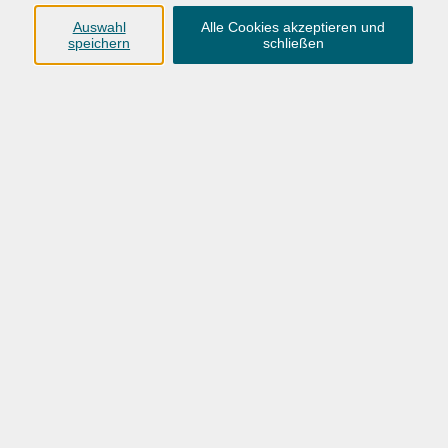
provided.
Auswahl
Alle Cookies akzeptieren und
speichern
schließen
146,00 €
Gebühr
Bei genügend Anmeldungen wird die
Gruppengröße erweitert. Die Gebühren betragen
dann 19 € weniger. Siehe FAQ.
In den Warenkorb
Kursnummer:
26BO52410
noch 1 Plätze frei
Start
Ende
Do. 10.09.2026
Do. 21.01.2027