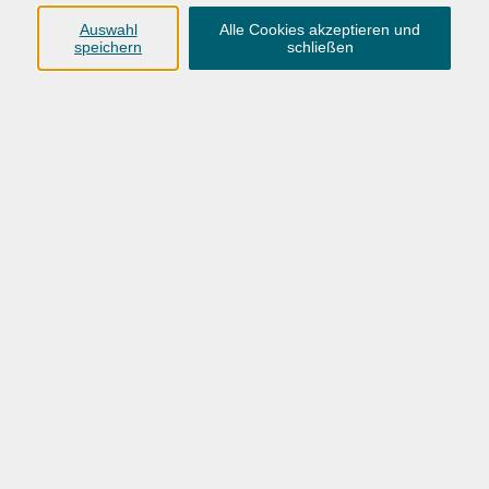
your communication skills and feel more confident. Please
note that we will not complete the whole course book in
Auswahl
Alle Cookies akzeptieren und
speichern
schließen
this seminar but only a selection of relevant units.
To make sure this is the right course for you, please call us
for an oral placement test.
Bitte mitbringen
Lehrbuch: Refresh Now B1 (978-3-12-605299-3).
Anmeldung nach telefonischer Einstufung durch
Magali Baudelet: 0441 923 91 29.
232,00 €
Gebühr
(inkl. Kalt- und Warmgetränke)