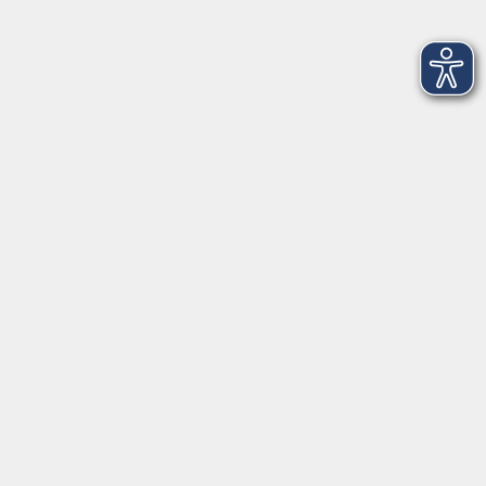
AGB
Barrierefreiheit
Datenschutz
Impressum
Widerruf
Volkshochschule Oldenburg
Anschrift
Karlstraße 25
26123 Oldenburg
0441 92391-50
0441 92391-13