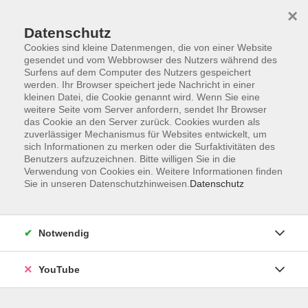
×
Datenschutz
Cookies sind kleine Datenmengen, die von einer Website
gesendet und vom Webbrowser des Nutzers während des
Surfens auf dem Computer des Nutzers gespeichert
werden. Ihr Browser speichert jede Nachricht in einer
Skip to main content
Sie sind hier:
Sprachen
Englisch
kleinen Datei, die Cookie genannt wird. Wenn Sie eine
weitere Seite vom Server anfordern, sendet Ihr Browser
das Cookie an den Server zurück. Cookies wurden als
zuverlässiger Mechanismus für Websites entwickelt, um
Englisch Kompakt: Refresher (B1)
sich Informationen zu merken oder die Surfaktivitäten des
Brush up your English!
Benutzers aufzuzeichnen. Bitte willigen Sie in die
Verwendung von Cookies ein. Weitere Informationen finden
Bildungsurlaub
Sie in unseren Datenschutzhinweisen.
Datenschutz
Did you use to have a good level of English and you would
like to quickly brush it up? Or do you just feel insecure
Notwendig
about your language and need more practice? If so, then
sign up for this class. You will have the opportunity to
YouTube
improve your grammar and active vocabulary. You will
practice speaking, reading and listening in order to improve