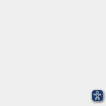
0441 92391-50
0441 92391-13
info@vhs-ol.de
Öffnungszeiten
Montag, Dienstag und Donnerstag:
9:00 bis 17:00 Uhr
Mittwoch und Freitag:
9:00 bis 12:30 Uhr
Volkshochschule Hatten + Wardenburg
Anschrift