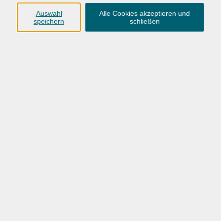
0441 92391-50
Auswahl
Alle Cookies akzeptieren und
speichern
schließen
info@vhs-ol.de
VHS Hatten + Wardenburg
04407 71475-0
info-hawa@vhs-ol.de
VHS-OL_Sprachen-Herbst-Winter-2026
Ergebnisse filtern
Wochentage
Tageszeit