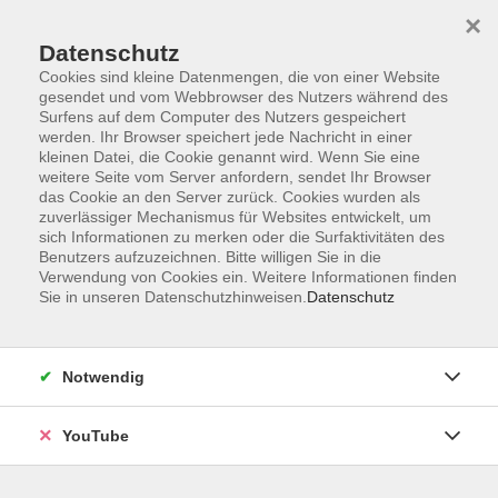
×
Datenschutz
Cookies sind kleine Datenmengen, die von einer Website
gesendet und vom Webbrowser des Nutzers während des
Surfens auf dem Computer des Nutzers gespeichert
werden. Ihr Browser speichert jede Nachricht in einer
Skip to main content
kleinen Datei, die Cookie genannt wird. Wenn Sie eine
weitere Seite vom Server anfordern, sendet Ihr Browser
Portugiesisch
das Cookie an den Server zurück. Cookies wurden als
zuverlässiger Mechanismus für Websites entwickelt, um
sich Informationen zu merken oder die Surfaktivitäten des
Benutzers aufzuzeichnen. Bitte willigen Sie in die
Verwendung von Cookies ein. Weitere Informationen finden
Sie in unseren Datenschutzhinweisen.
Datenschutz
1 Kurs
zurück zu Sprachen
Notwendig
Eine Erklärung der Niveaustufen A1 bis C2 finden
Sie auf der Seite zum
→ Gemeinsamen
Europäischen Referenzrahmen (GER) für Sprachen
.
YouTube
VHS Oldenburg