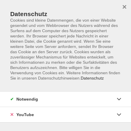
×
Datenschutz
Cookies sind kleine Datenmengen, die von einer Website
gesendet und vom Webbrowser des Nutzers während des
Surfens auf dem Computer des Nutzers gespeichert
werden. Ihr Browser speichert jede Nachricht in einer
Skip to main content
kleinen Datei, die Cookie genannt wird. Wenn Sie eine
weitere Seite vom Server anfordern, sendet Ihr Browser
Sprachkurs
das Cookie an den Server zurück. Cookies wurden als
zuverlässiger Mechanismus für Websites entwickelt, um
sich Informationen zu merken oder die Surfaktivitäten des
Benutzers aufzuzeichnen. Bitte willigen Sie in die
Verwendung von Cookies ein. Weitere Informationen finden
Sie in unseren Datenschutzhinweisen.
Datenschutz
8 gefundene Inhalte
... elches Lehrmaterial Sie z. B. für einen
Notwendig
Sprachkurs
erwerben müssen, steht in der
Kursbesch ... -
FAQs – Kursbesuch
YouTube
Häufig gestellte Fragen zu
Sprachkurs
en Auf