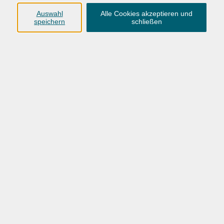
dieser Seite finden Sie wichtige ... -
FAQ Sprachen
Auswahl
Alle Cookies akzeptieren und
speichern
schließen
Berufs
sprachkurs
e im Gesundheitsbereich wir
suchen frei ... -
Dozent*innen gesucht – Deutsch
... Untertiteln. Als Teilnehmer*in unserer
Sprachkurs
e erhalten Sie bei Vorlage Ihres VHS-
Erm ... -
Filme im Originalton
... Angebot: Ob zum Beispiel Laufseminare,
Sprachkurs
e, interessante Exkursionen oder
kulinar ... -
Gutscheine
... nspruchsvolle Filme jeden Genres. VHS-
Sprachkurs
teilnehmer*innen erhalten
vergünstigten ... -
Kooperationen
Bund stellt Volkshochschulen vor große
Herausforderungen