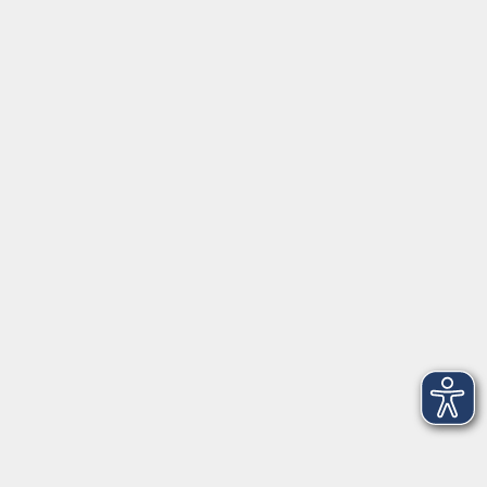
Karlstraße 25
26123 Oldenburg
0441 92391-50
0441 92391-13
info@vhs-ol.de
Öffnungszeiten
Montag, Dienstag und Donnerstag:
9:00 bis 17:00 Uhr
Mittwoch und Freitag:
9:00 bis 12:30 Uhr
Volkshochschule Hatten + Wardenburg
Anschrift