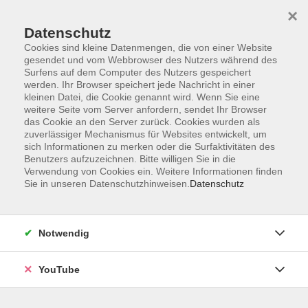
×
Datenschutz
Cookies sind kleine Datenmengen, die von einer Website
gesendet und vom Webbrowser des Nutzers während des
Surfens auf dem Computer des Nutzers gespeichert
werden. Ihr Browser speichert jede Nachricht in einer
Skip to main content
kleinen Datei, die Cookie genannt wird. Wenn Sie eine
404 Fehler
weitere Seite vom Server anfordern, sendet Ihr Browser
das Cookie an den Server zurück. Cookies wurden als
Ups...Seite nicht gefunden.
zuverlässiger Mechanismus für Websites entwickelt, um
sich Informationen zu merken oder die Surfaktivitäten des
Benutzers aufzuzeichnen. Bitte willigen Sie in die
Verwendung von Cookies ein. Weitere Informationen finden
You are here:
Sie in unseren Datenschutzhinweisen.
Datenschutz
404
Eine Auswahl unserer Highlight-Kurse.
Notwendig
Mit einem Klick gelangen Sie zur
Startseite.
YouTube