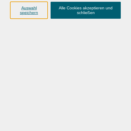
Ergebnisse filtern
Auswahl
Alle Cookies akzeptieren und
speichern
schließen
Wochentage
Tageszeit
Ort
Dozent
nur buchbare
nur beginnende
nur online
Datum aufsteigend
mehr laden