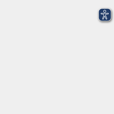
Englisch: Easy conversation (A2)
Kleingruppe
Mi. 09.09.2026 19:45
VHS; Karlstr. 25; Raum ca. 1 Woche vor
Kursbeginn unter vhs-ol.de
Chinesisch: Grundkurs (A1.3)
Kleingruppe
Mi. 09.09.2026 19:45
VHS; Karlstr. 25; Raum ca. 1 Woche vor
Kursbeginn unter vhs-ol.de