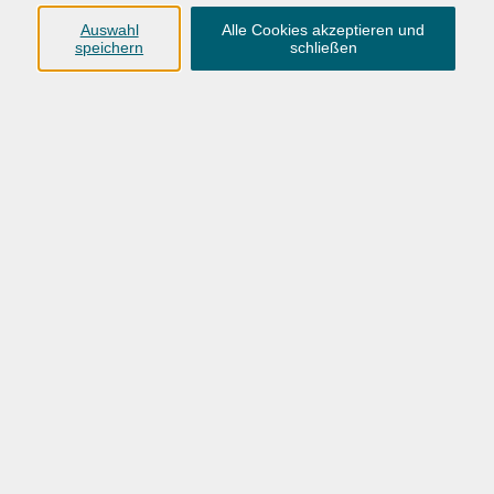
Auswahl
Alle Cookies akzeptieren und
„Jetzt entdecken!“
speichern
schließen
Hier klicken, um Video zu aktivieren. Mehr
Informationen zur Nutzung von Youtube-Videos
können Sie unserer
Datenschutzerklärung
entnehmen.