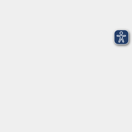
Volkshochschule Oldenburg
Anschrift
Karlstraße 25
26123 Oldenburg
0441 92391-50
0441 92391-13
info@vhs-ol.de
Öffnungszeiten
Montag, Dienstag und Donnerstag:
9:00 bis 17:00 Uhr