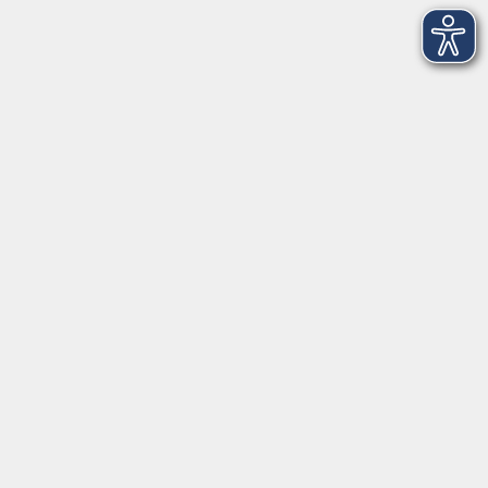
AGB
Barrierefreiheit
Datenschutz
Impressum
Widerruf
Volkshochschule Oldenburg
Anschrift
Karlstraße 25
26123 Oldenburg
0441 92391-50