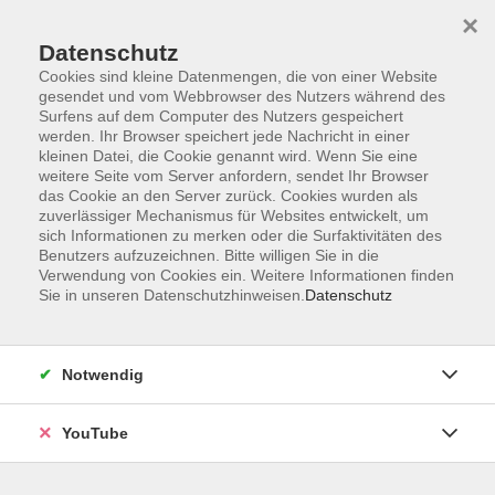
×
Datenschutz
Cookies sind kleine Datenmengen, die von einer Website
gesendet und vom Webbrowser des Nutzers während des
Surfens auf dem Computer des Nutzers gespeichert
werden. Ihr Browser speichert jede Nachricht in einer
Skip to main content
Sie sind hier:
Beruf & IT
Schlüsselkompetenzen
kleinen Datei, die Cookie genannt wird. Wenn Sie eine
weitere Seite vom Server anfordern, sendet Ihr Browser
Führung und Management
das Cookie an den Server zurück. Cookies wurden als
zuverlässiger Mechanismus für Websites entwickelt, um
sich Informationen zu merken oder die Surfaktivitäten des
Punkt 9: Produktive Teamorganisation mit KI –
Benutzers aufzuzeichnen. Bitte willigen Sie in die
optimale Zusammenarbeit - Online
Verwendung von Cookies ein. Weitere Informationen finden
Koordiniert. Transparent. Praxisnah
Sie in unseren Datenschutzhinweisen.
Datenschutz
In Kooperation mit der VHS Quickborn. "Produktive
Teamorganisation mit KI" zeigt, wie Künstliche Intelligenz
Notwendig
(KI) Teams dabei unterstützt, komplexe Zusammenarbeit
besser zu strukturieren. Im Mittelpunkt stehen gemeinsame
YouTube
Aufgabenübersichten, klare Zuständigkeiten, abgestimmte
Prioritäten und verlässliche Informationsflüsse. KI wird