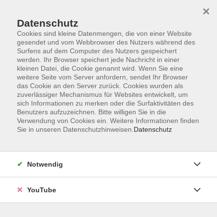
×
Datenschutz
Cookies sind kleine Datenmengen, die von einer Website
gesendet und vom Webbrowser des Nutzers während des
Surfens auf dem Computer des Nutzers gespeichert
werden. Ihr Browser speichert jede Nachricht in einer
Skip to main content
Sie sind hier:
Beruf & IT
Schlüsselkompetenzen
kleinen Datei, die Cookie genannt wird. Wenn Sie eine
weitere Seite vom Server anfordern, sendet Ihr Browser
Führung und Management
das Cookie an den Server zurück. Cookies wurden als
zuverlässiger Mechanismus für Websites entwickelt, um
sich Informationen zu merken oder die Surfaktivitäten des
Punkt 9: Social Media Marketing mit Instagram -
Benutzers aufzuzeichnen. Bitte willigen Sie in die
Online
Verwendung von Cookies ein. Weitere Informationen finden
Erfolgskonzepte und -strategien im Business
Sie in unseren Datenschutzhinweisen.
Datenschutz
In Kooperation mit der VHS Quickborn. Instagram zählt zu
den weltweit meistgenutzten sozialen Netzwerken und ist
Notwendig
konsequent auf visuelle Inhalte wie Fotos und Videos
ausgerichtet. Dadurch eignet sich die Plattform in
YouTube
besonderem Maße für aufmerksamkeitsstarkes Social
Media Marketing (SMM). Für kleine und mittlere