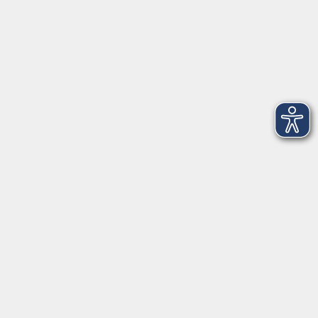
AGB
Barrierefreiheit
Datenschutz
Impressum
Widerruf
Volkshochschule Oldenburg
Anschrift