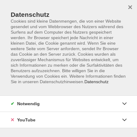
×
Datenschutz
Cookies sind kleine Datenmengen, die von einer Website
gesendet und vom Webbrowser des Nutzers während des
Surfens auf dem Computer des Nutzers gespeichert
werden. Ihr Browser speichert jede Nachricht in einer
Skip to main content
Sie sind hier:
Ernährung
KochBar
kleinen Datei, die Cookie genannt wird. Wenn Sie eine
weitere Seite vom Server anfordern, sendet Ihr Browser
das Cookie an den Server zurück. Cookies wurden als
zuverlässiger Mechanismus für Websites entwickelt, um
KochBar: Streetfood Persische Küche
sich Informationen zu merken oder die Surfaktivitäten des
Mit Freunden kochen und genießen
Benutzers aufzuzeichnen. Bitte willigen Sie in die
Verwendung von Cookies ein. Weitere Informationen finden
Die Persische Küche ist etwas ganz Besonderes. Neben
Sie in unseren Datenschutzhinweisen.
Datenschutz
der einzigartigen Vielfalt zeichnet sich die Zubereitung der
Gerichte insbesondere durch die Verwendung von
exotischen Gewürzen und speziellen
Notwendig
Zubereitungsmethoden aus. Damit wird den Speisen eine
ganz besondere Note verliehen. Typisch für die persische
YouTube
Küche ist unter anderem die Verwendung von Pistazien,
Safran und Granatäpfeln. Probieren Sie heute Abend die