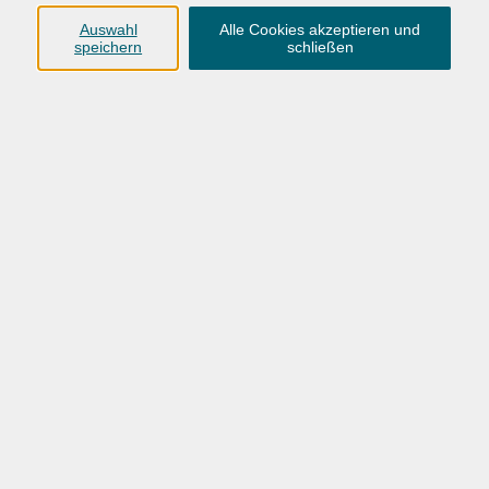
und nennt die Opfer, die Täter und die Profiteure.
Auswahl
Alle Cookies akzeptieren und
speichern
schließen
kostenlos
Gebühr
In den Warenkorb
Kursnummer:
26BO11603
Start
Ende
Mi. 28.10.2026
Mi. 28.10.2026
18:30 Uhr
20:45 Uhr
1 Termin
/ 3
Ustd.
Dozent*in: