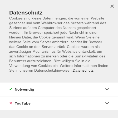
×
Datenschutz
Cookies sind kleine Datenmengen, die von einer Website
gesendet und vom Webbrowser des Nutzers während des
Surfens auf dem Computer des Nutzers gespeichert
werden. Ihr Browser speichert jede Nachricht in einer
Skip to main content
Sie sind hier:
Gesellschaft
Erinnerungskulturen
kleinen Datei, die Cookie genannt wird. Wenn Sie eine
weitere Seite vom Server anfordern, sendet Ihr Browser
das Cookie an den Server zurück. Cookies wurden als
Vortrag: Krankenmord und Bereicherung
zuverlässiger Mechanismus für Websites entwickelt, um
sich Informationen zu merken oder die Surfaktivitäten des
Benutzers aufzuzeichnen. Bitte willigen Sie in die
In oldenburgischen Anstalten und Heimen herrschte ab
Verwendung von Cookies ein. Weitere Informationen finden
1936 der Hungertod. Grund dafür war ein radikales
Sie in unseren Datenschutzhinweisen.
Datenschutz
Kostensenkungsprogramm der Landesregierung. Von den
freigesetzten Pflegegeldern profitierten Kommunen,
Betriebe, Verbände und Heimatvereine.
Notwendig
Bereicherungsformen an der „Euthanasie“ waren weit
verbreitet - nicht nur in Oldenburg.
YouTube
Dr. Ingo Harms stellt die Erkenntnisse der Forschung vor