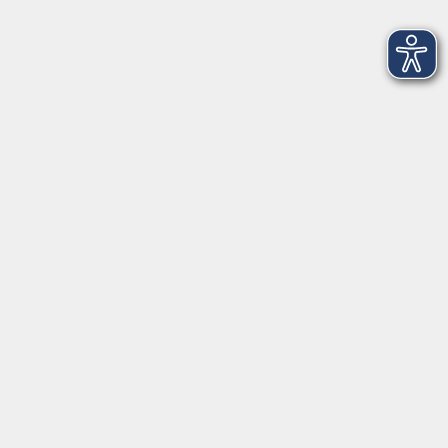
AGB
Barrierefreiheit
Datenschutz
Impressum
Widerruf
Volkshochschule Oldenburg
Anschrift
Karlstraße 25
26123 Oldenburg
0441 92391-50