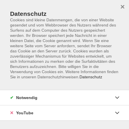
×
Datenschutz
Cookies sind kleine Datenmengen, die von einer Website
gesendet und vom Webbrowser des Nutzers während des
Surfens auf dem Computer des Nutzers gespeichert
werden. Ihr Browser speichert jede Nachricht in einer
Skip to main content
Sie sind hier:
Kunst & Kultur
kleinen Datei, die Cookie genannt wird. Wenn Sie eine
weitere Seite vom Server anfordern, sendet Ihr Browser
das Cookie an den Server zurück. Cookies wurden als
zuverlässiger Mechanismus für Websites entwickelt, um
Acrylmalerei
sich Informationen zu merken oder die Surfaktivitäten des
Ideen, Farben und Perspektiven
Benutzers aufzuzeichnen. Bitte willigen Sie in die
Verwendung von Cookies ein. Weitere Informationen finden
Die Malerei ist viel mehr als die täuschende Wiedergabe
Sie in unseren Datenschutzhinweisen.
Datenschutz
der Wirklichkeit. Es geht immer um die Art und Weise, wie
die Welt gesehen, verstanden und gedeutet wird. Es
werden Grundkenntnisse vermittelt, wie z. B. der Aufbau
Notwendig
des Bildes, das Mischen von Farben, Linienperspektive
oder die illusionistische Wiedergabe von Licht und
YouTube
Schatten. Zum anderen liegt der Schwerpunkt auf dem
Ausprobieren und Erleben sowie der Umsetzung der