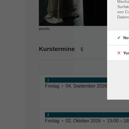
Mechan
Surfak
von Co
Daten
pexels
No
Kurstermine
5
Yo
1
Freitag
•
04. September 2026
•
15:00 –
2
Freitag
•
02. Oktober 2026
•
15:00 – 18