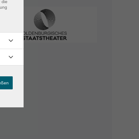
 die
dung
ießen