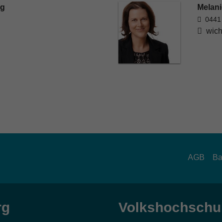
rg
Melani
0441
wich
AGB
Ba
rg
Volkshochschul