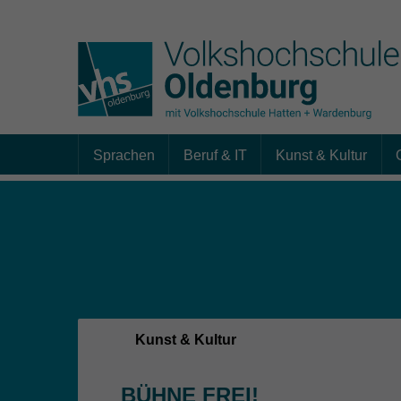
Sprachen
Beruf & IT
Kunst & Kultur
Skip to main content
Sie sind hier:
Kunst & Kultur
BÜHNE FREI!