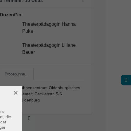
5 Termine
/ 10
Ustd.
Dozent*in:
Theaterpädagogin Hanna
Puka
Theaterpädagogin Liliane
Bauer
Probebühne…
Probebühnenzentrum Oldenburgisches
×
Staatstheater; Cäcilienstr. 5-6
26122 Oldenburg
rs
ei, die
ndet
ger