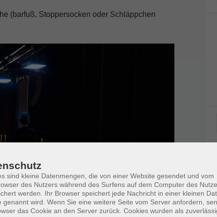
he (barfuß, Stoppersocken oder Schläppchen
enschutz
s sind kleine Datenmengen, die von einer Website gesendet und vom
owser des Nutzers während des Surfens auf dem Computer des Nutze
chert werden. Ihr Browser speichert jede Nachricht in einer kleinen Dat
 genannt wird. Wenn Sie eine weitere Seite vom Server anfordern, se
owser das Cookie an den Server zurück. Cookies wurden als zuverlässi