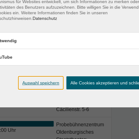
ismus für Websites entwickelt, um sich Informationen zu merken oder
tivitäten des Benutzers aufzuzeichnen. Bitte willigen Sie in die Verwen
okies ein. Weitere Informationen finden Sie in unseren
schutzhinweisen.
Datenschutz
twendig
uTube
Ort / Raum
Auswahl speichern
Alle Cookies akzeptieren und schl
Probebühnenzentrum
 18:00 Uhr
Oldenburgisches
Staatstheater;
Cäcilienstr. 5-6
Probebühnenzentrum
:00 Uhr
Oldenburgisches