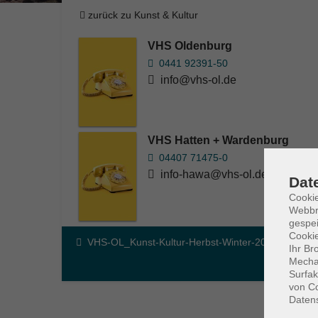
zurück zu Kunst & Kultur
VHS Oldenburg
0441 92391-50
info@vhs-ol.de
VHS Hatten + Wardenburg
04407 71475-0
info-hawa@vhs-ol.de
Dat
Cookie
Webbr
gespei
Cookie
VHS-OL_Kunst-Kultur-Herbst-Winter-2026
Ihr Br
Mechan
Surfak
von Co
Daten