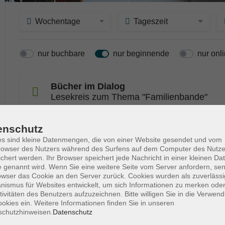
Wochentage
Tageszeit
nur buchbare
nur beginnende
nur onl
Bücher im Dialog
Lesekreis zum Thema "Familienbande"
enschutz
Schreibwerkstatt am Nachmittag
s sind kleine Datenmengen, die von einer Website gesendet und vom
Eigene Texte unter die Lupe genommen
owser des Nutzers während des Surfens auf dem Computer des Nutze
chert werden. Ihr Browser speichert jede Nachricht in einer kleinen Dat
 genannt wird. Wenn Sie eine weitere Seite vom Server anfordern, se
owser das Cookie an den Server zurück. Cookies wurden als zuverlässi
Blickwinkel - Literatur & Austausch
ismus für Websites entwickelt, um sich Informationen zu merken oder
Belletristischer Buchclub
tivitäten des Benutzers aufzuzeichnen. Bitte willigen Sie in die Verwen
okies ein. Weitere Informationen finden Sie in unseren
schutzhinweisen.
Datenschutz