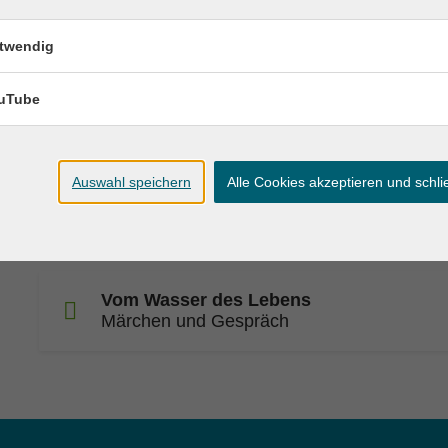
Meine Autobiografie
Eigene Lebensgeschichte(n) schreiben
twendig
uTube
Wie schreibe ich ein Sachbuch?
Von der Idee zum fertigen Konzept
Auswahl speichern
Alle Cookies akzeptieren und schl
Lebensgeschichten bewahren
Autobiografisches Schreiben für Senior*inn
Vom Wasser des Lebens
Märchen und Gespräch