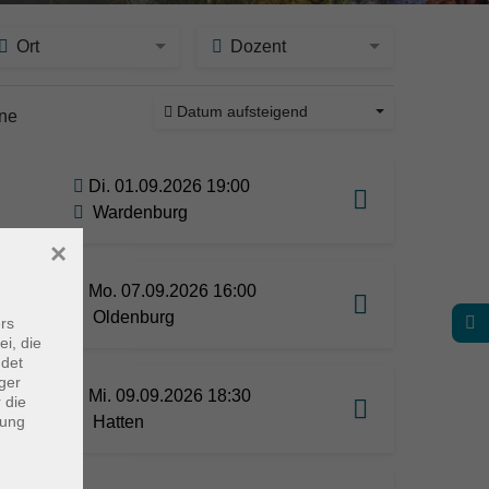
Ort
Dozent
Datum aufsteigend
ine
Di. 01.09.2026 19:00
Wardenburg
×
Mo. 07.09.2026 16:00
Oldenburg
rs
ei, die
ndet
ger
Mi. 09.09.2026 18:30
 die
dung
Hatten