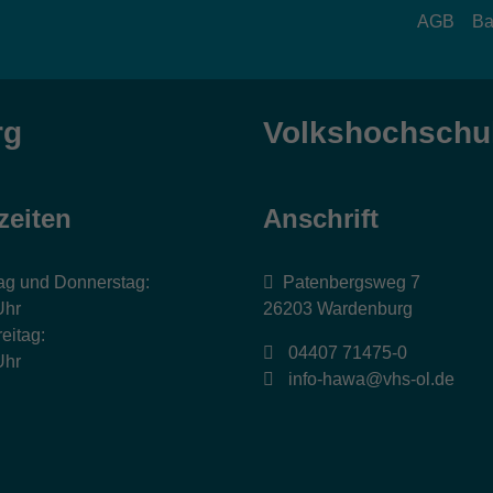
AGB
Ba
rg
Volkshochschul
zeiten
Anschrift
ag und Donnerstag:
Patenbergsweg 7
Uhr
26203 Wardenburg
eitag:
04407 71475-0
Uhr
info-hawa@vhs-ol.de