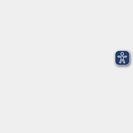
AGB
Barrierefreiheit
Datenschutz
Impressum
Widerruf
Volkshochschule Oldenburg
Anschrift
Karlstraße 25