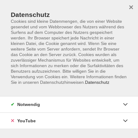
×
Datenschutz
Cookies sind kleine Datenmengen, die von einer Website
gesendet und vom Webbrowser des Nutzers während des
Surfens auf dem Computer des Nutzers gespeichert
werden. Ihr Browser speichert jede Nachricht in einer
Skip to main content
Sie sind hier:
Sprachen
Italienisch
Italienisch A2
kleinen Datei, die Cookie genannt wird. Wenn Sie eine
weitere Seite vom Server anfordern, sendet Ihr Browser
das Cookie an den Server zurück. Cookies wurden als
zuverlässiger Mechanismus für Websites entwickelt, um
Italienisch: La Forza del Destino (ab A2)
sich Informationen zu merken oder die Surfaktivitäten des
Vorbereitung auf den Besuch der Oper von
Benutzers aufzuzeichnen. Bitte willigen Sie in die
Giuseppe Verdi
Verwendung von Cookies ein. Weitere Informationen finden
Sie in unseren Datenschutzhinweisen.
Datenschutz
Für Liebhaber*innen italienischer Opern, die sich nicht nur
auf den deutschen Übertext verlassen wollen.
Notwendig
Für Musikfreunde, die gern die Texte der Libretti verstehen
würden oder diese dafür nutzen möchten, ihr Italienisch zu
YouTube
verbessern.
Für Italienisch-Lernende, die gern poetisches und älteres