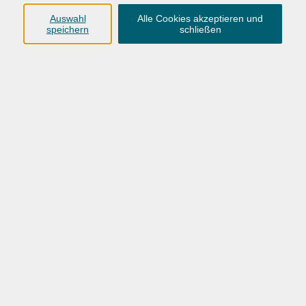
Dozent
Auswahl
Alle Cookies akzeptieren und
speichern
schließen
nur buchbare
nur beginnende
nur online
Datum aufsteigend
mehr laden
Zumba®
Workout mit lateinamerikanischen Rhythmen
Do. 27.08.2026 19:00
Hundsmühlen
Aktivierung und Entspannung im VHS-Alltag