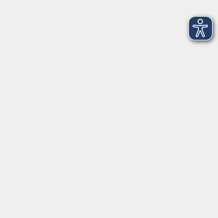
Oldenburg
Zweitschriftlernerkurs ab Modul 1
Orientierungskurs (Modul 10)
Do. 03.09.2026 13:30
Oldenburg
Zweitschriftlernerkurs ab Modul 1
Spezialkurs 2 (Modul 8)
Do. 03.09.2026 13:30
Oldenburg