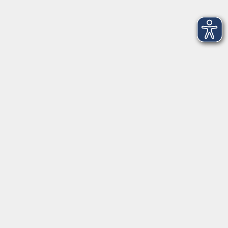
Individuelle Ernährungswege – für Dich
Do. 27.08.2026 11:00
Oldenburg
Herausfordernde Menschen verstehen statt nur
bewältigen – wertschätzend kommunizieren
und Grenzen setzen
Do. 27.08.2026 12:00
Oldenburg
Stabil bleiben im beruflichen Alltag
Resilienz, Selbstwirksamkeit und persönliche
Takeaways