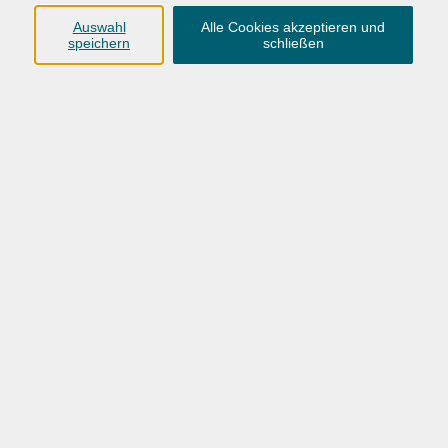
Dozent
Auswahl
Alle Cookies akzeptieren und
speichern
schließen
nur buchbare
nur beginnende
nur online
Datum aufsteigend
mehr laden
Selbstverteidigung für Frauen
Selbstverteidigung und Selbstbewusstsein
Fr. 14.08.2026 17:00
Hundsmühlen
Allgemeiner Integrationskurs