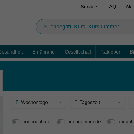
Service
FAQ
Akt
Gesundheit
Ernährung
Gesellschaft
Ratgeber
B
Wochentage
Tageszeit
nur buchbare
nur beginnende
nur onl