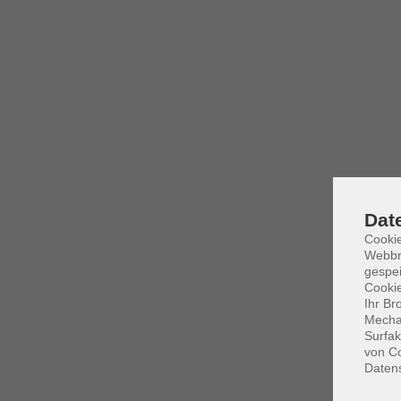
Dat
Cookie
Webbr
gespei
Cookie
Ihr Br
Mechan
Surfak
von Co
Daten