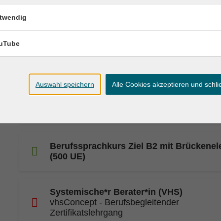
Vorbereitungslehrgang: Heilpraktiker*in 
Psychotherapie
twendig
uTube
Fortbildung: Coach für Logotherapie
Auswahl speichern
Alle Cookies akzeptieren und schl
Integrationskurs mit Alphabetisierung
ab Basiskurs 1 (ab Modul 1)
Berufssprachkurs Ziel B2 mit Brückene
(500 UE)
Systemische*r Berater*in (VHS)
vhsConcept - Berufsbegleitender
Zertifikatslehrgang