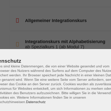
Allgemeiner Integrationskurs
Integrationskurs mit Alphabetisierung
ab Spezialkurs 1 (ab Modul 7)
enschutz
Oldenburger Photo-Amateure
s sind kleine Datenmengen, die von einer Website gesendet und vom
O. P. A.
owser des Nutzers während des Surfens auf dem Computer des Nutze
chert werden. Ihr Browser speichert jede Nachricht in einer kleinen Dat
 genannt wird. Wenn Sie eine weitere Seite vom Server anfordern, se
owser das Cookie an den Server zurück. Cookies wurden als zuverlässi
ismus für Websites entwickelt, um sich Informationen zu merken oder
Integrationskurs für gering Literalisierte
tivitäten des Benutzers aufzuzeichnen. Bitte willigen Sie in die Verwen
okies ein. Weitere Informationen finden Sie in unseren
schutzhinweisen.
Datenschutz