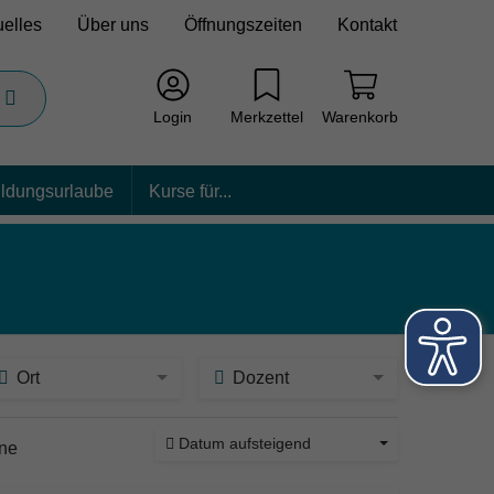
uelles
Über uns
Öffnungszeiten
Kontakt
Login
Merkzettel
Warenkorb
ildungsurlaube
Kurse für...
Ort
Dozent
Datum aufsteigend
ine