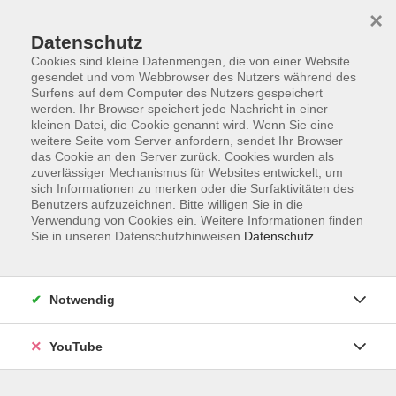
×
Datenschutz
Cookies sind kleine Datenmengen, die von einer Website
gesendet und vom Webbrowser des Nutzers während des
Surfens auf dem Computer des Nutzers gespeichert
werden. Ihr Browser speichert jede Nachricht in einer
Skip to main content
kleinen Datei, die Cookie genannt wird. Wenn Sie eine
weitere Seite vom Server anfordern, sendet Ihr Browser
Fotografie im Beruf
das Cookie an den Server zurück. Cookies wurden als
zuverlässiger Mechanismus für Websites entwickelt, um
sich Informationen zu merken oder die Surfaktivitäten des
Benutzers aufzuzeichnen. Bitte willigen Sie in die
Verwendung von Cookies ein. Weitere Informationen finden
Sie in unseren Datenschutzhinweisen.
Datenschutz
5 Kurse
zurück zu Kunst & Kultur
Notwendig
Bildung auf Bestellung
Wir bietet Ihnen ganz auf Ihre persönlichen
YouTube
Vorstellungen zugeschnittene Angebote:
→ Bildung
auf Bestellung – Kunst & Kultur.