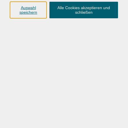
Auswahl
Alle Cookies akzeptieren und
VHS Oldenburg
speichern
schließen
0441 92391-50
info@vhs-ol.de
VHS-OL_Kunst-Kultur-Herbst-Winter-2026
Ergebnisse filtern
Wochentage
Tageszeit
Ort