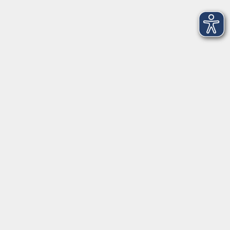
Volkshochschule Hatten + Wardenburg
Anschrift
Patenbergsweg 7
26203 Wardenburg
04407 71475-0
info-hawa@vhs-ol.de
Öffnungszeiten
Montag und Donnerstag:
9:00 bis 12:30 Uhr und 15:00 bis 17:00 Uhr
Dienstag, Mittwoch und Freitag: