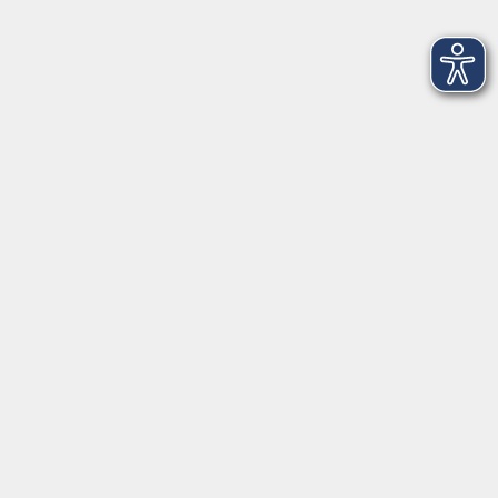
Aquarellmalerei
Landschaft, Blumen und Stillleben
Mi. 04.11.2026 10:00
Oldenburg
Aquarellmalerei
Landschaft, Blumen und Stillleben
Fr. 06.11.2026 10:00
Oldenburg
Pastell und Ölpastell
Pulvrige Oberflächen und schmelzende Farben
Fr. 06.11.2026 18:00