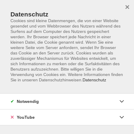
×
Datenschutz
Cookies sind kleine Datenmengen, die von einer Website
gesendet und vom Webbrowser des Nutzers während des
Surfens auf dem Computer des Nutzers gespeichert
werden. Ihr Browser speichert jede Nachricht in einer
Skip to main content
kleinen Datei, die Cookie genannt wird. Wenn Sie eine
weitere Seite vom Server anfordern, sendet Ihr Browser
Kunst & Kultur
das Cookie an den Server zurück. Cookies wurden als
zuverlässiger Mechanismus für Websites entwickelt, um
sich Informationen zu merken oder die Surfaktivitäten des
Benutzers aufzuzeichnen. Bitte willigen Sie in die
Verwendung von Cookies ein. Weitere Informationen finden
Sie in unseren Datenschutzhinweisen.
Datenschutz
179 Kurse
FAQ
Notwendig
Sie haben Fragen zu unseren Kursen im Bereich
Kunst & Kultur? Antworten finden Sie in unseren
YouTube
→FAQ Kunst & Kultur
.
Kultur bildet Gesellschaft