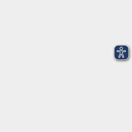
Öffnungszeiten
Montag, Dienstag und Donnerstag:
9:00 bis 17:00 Uhr
Mittwoch und Freitag:
9:00 bis 12:30 Uhr
Volkshochschule Hatten + Wardenburg
Anschrift
Patenbergsweg 7
26203 Wardenburg
04407 71475-0
info-hawa@vhs-ol.de