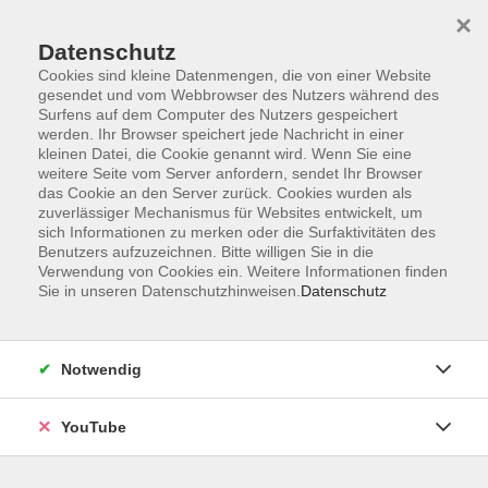
×
Datenschutz
Cookies sind kleine Datenmengen, die von einer Website
gesendet und vom Webbrowser des Nutzers während des
Surfens auf dem Computer des Nutzers gespeichert
werden. Ihr Browser speichert jede Nachricht in einer
Skip to main content
kleinen Datei, die Cookie genannt wird. Wenn Sie eine
weitere Seite vom Server anfordern, sendet Ihr Browser
Schwerpunkt
das Cookie an den Server zurück. Cookies wurden als
zuverlässiger Mechanismus für Websites entwickelt, um
sich Informationen zu merken oder die Surfaktivitäten des
Benutzers aufzuzeichnen. Bitte willigen Sie in die
Verwendung von Cookies ein. Weitere Informationen finden
Sie in unseren Datenschutzhinweisen.
Datenschutz
7 Kurse
KURSE NACH THEMEN
Notwendig
Schwerpunkt 2026: Glück happens
7
YouTube
Ergebnisse filtern