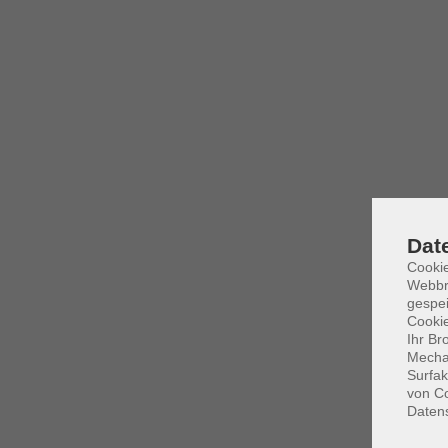
Dat
Cookie
Webbr
gespei
Cookie
Ihr Br
Mechan
Surfak
von Co
Daten