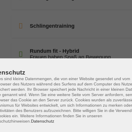
Schlingentraining
Rundum fit - Hybrid
Frauen haben Spaß an Bewegung
enschutz
s sind kleine Datenmengen, die von einer Website gesendet und vom
Zumba Gold
owser des Nutzers während des Surfens auf dem Computer des Nutze
Für Jung und Alt
chert werden. Ihr Browser speichert jede Nachricht in einer kleinen Dat
 genannt wird. Wenn Sie eine weitere Seite vom Server anfordern, se
owser das Cookie an den Server zurück. Cookies wurden als zuverlässi
ismus für Websites entwickelt, um sich Informationen zu merken oder
Zumba Gold
tivitäten des Benutzers aufzuzeichnen. Bitte willigen Sie in die Verwen
Für Jung und Alt
okies ein. Weitere Informationen finden Sie in unseren
schutzhinweisen.
Datenschutz