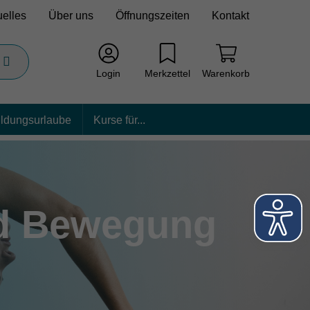
uelles
Über uns
Öffnungszeiten
Kontakt
Login
Merkzettel
Warenkorb
ildungsurlaube
Kurse für...
nd Bewegung