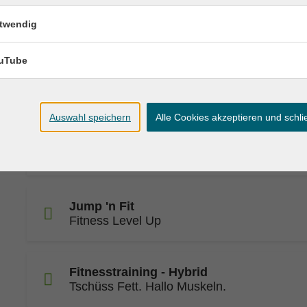
Schlingentraining
twendig
uTube
Aktive Pause
Nicht nur für Schreibtischtäter*innen
Auswahl speichern
Alle Cookies akzeptieren und schl
Frauengymnastik
Kleine Bewegung - großer Effekt
Jump 'n Fit
Fitness Level Up
Fitnesstraining - Hybrid
Tschüss Fett. Hallo Muskeln.