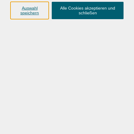
Auswahl
Alle Cookies akzeptieren und
speichern
schließen
05.10.2022
19.09.2022
„Vor dem Gesetz sind nicht
Kandidat*innen pr
alle gleich“
Konzepte für Old
Niedersachsen
Ronen Steinkes Appell für mehr
Gerechtigkeit in der Justiz
Podiumsdisskussion 
Ronen Steinkes Appell für mehr
Landtagswahl
Gerechtigkeit in der Justiz.
Weiterlesen
Weiterlesen
AGB
Barrierefreiheit