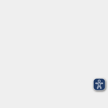
Montag, Dienstag und Donnerstag:
9:00 bis 17:00 Uhr
Mittwoch und Freitag:
9:00 bis 12:30 Uhr
Volkshochschule Hatten + Wardenburg
Anschrift
Patenbergsweg 7
26203 Wardenburg
04407 71475-0
info-hawa@vhs-ol.de