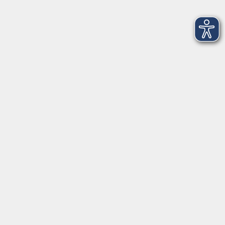
L
Ladipo, Eva
Lammers, Pädagogin / Systemischer Coach (DGfC)
Britta
Lancker, Trainerin Visualisierung /
Kulturwissenschaftlerin Janine
Langer, Elke
Lavalle Aguilar, Miryam
Le, Nhi
Lehmann, Katrin