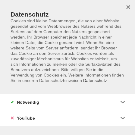
×
Datenschutz
Cookies sind kleine Datenmengen, die von einer Website
gesendet und vom Webbrowser des Nutzers während des
Surfens auf dem Computer des Nutzers gespeichert
werden. Ihr Browser speichert jede Nachricht in einer
Skip to main content
kleinen Datei, die Cookie genannt wird. Wenn Sie eine
weitere Seite vom Server anfordern, sendet Ihr Browser
das Cookie an den Server zurück. Cookies wurden als
zuverlässiger Mechanismus für Websites entwickelt, um
sich Informationen zu merken oder die Surfaktivitäten des
A
B
C
D
E
F
G
H
I
Benutzers aufzuzeichnen. Bitte willigen Sie in die
Verwendung von Cookies ein. Weitere Informationen finden
Sie in unseren Datenschutzhinweisen.
Datenschutz
J
K
L
M
N
O
P
R
S
T
U
V
W
Y
Z
Notwendig
A
YouTube
Abicht, Kornelia