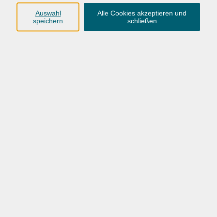
Abke, Mode- und Schmuckdesignerin Alina Naomi
Auswahl
Alle Cookies akzeptieren und
speichern
schließen
Adamo, Cataldo
Ahlers, Master of Arts Lea Johanna
Ahner, Doris
Alvarado Sandoval, Arlene Marcela
Alvarez Castillo, Jose Luis
Andringa, Martje
Anouz, Bayan
Arakawa, Hanako